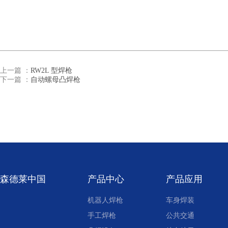
上一篇 ：
RW2L 型焊枪
下一篇 ：
自动螺母凸焊枪
森德莱中国
产品中心
产品应用
机器人焊枪
车身焊装
手工焊枪
公共交通