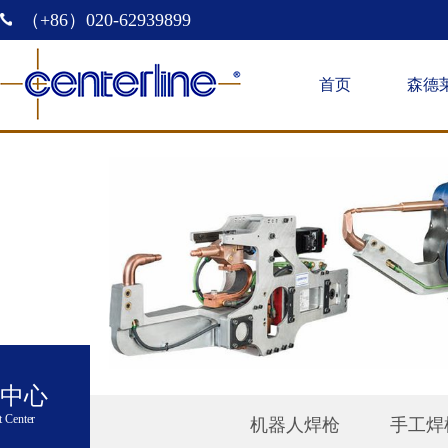
（+86）020-62939899
首页
森德
中心
 Center
机器人焊枪
手工焊