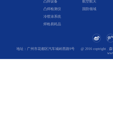
凸焊设备
航空航天
凸焊检测仪
国防领域
冷喷涂系统
焊枪易耗品
地址：广州市花都区汽车城岭西路9号
@ 2016 coptri
www