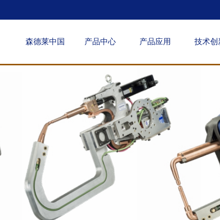
森德莱中国
产品中心
产品应用
技术创
机器人焊枪
车身焊装
铝合
手工焊枪
公共交通
单
凸焊设备
航空航天
螺母
凸焊检测仪
国防领域
冷喷涂系统
焊枪易耗品