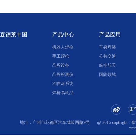
森德莱中国
产品中心
产品应用
机器人焊枪
车身焊装
手工焊枪
公共交通
凸焊设备
航空航天
凸焊检测仪
国防领域
冷喷涂系统
焊枪易耗品
地址：广州市花都区汽车城岭西路9号
@ 2016 coptri
www