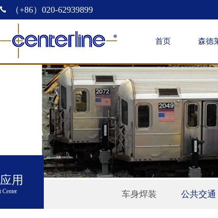
（+86）020-62939899
首页
森德
应用
 Center
车身焊装
公共交通